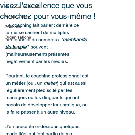
visez l'excellence que vous
Votre communauté
cherchez pour vous-même !
Astuces blog
Le coaching fait parler : derrière ce 
Coaching
terme se cachent de multiples 
Organisations
pratiques et de nombreux 
"marchands 
du temple"
, souvent 
Leadership
(malheureusement) présentés 
négativement par les médias.
Pourtant, le coaching professionnel est 
un métier (oui, un 
métier
) qui est aussi 
régulièrement plébiscité par les 
managers ou les dirigeants qui ont 
besoin de développer leur pratique, ou 
la faire passer à un autre niveau.
J'en présente ci-dessous quelques 
modalités, qui font partie de ma 