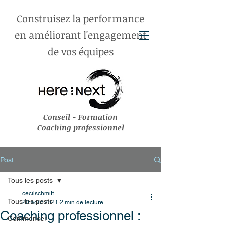
Construisez
la
performance
en améliorant
l'engagement
de vos équipes
Conseil - Formation
Coaching professionnel
Post
Tous les posts
cecilschmitt
Tous les posts
20 août 2021
2 min de lecture
Coaching professionnel :
Commencer